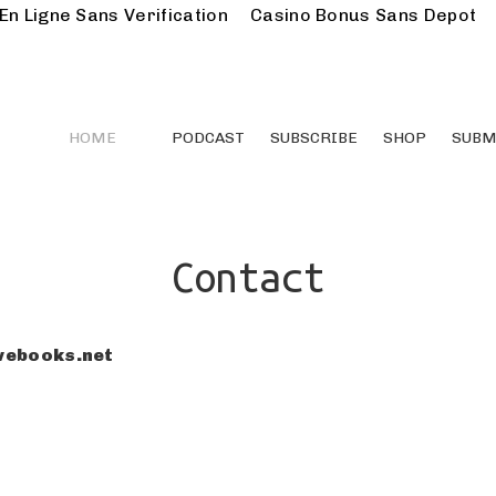
En Ligne Sans Verification
Casino Bonus Sans Depot
HOME
PODCAST
SUBSCRIBE
SHOP
SUBM
Contact
vebooks.net