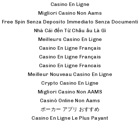
Casino En Ligne
Migliori Casino Non Aams
Free Spin Senza Deposito Immediato Senza Documenti
Nhà Cái đến Từ Châu âu Là Gì
Meilleurs Casino En Ligne
Casino En Ligne Français
Casino En Ligne Français
Casino En Ligne Francais
Meilleur Nouveau Casino En Ligne
Crypto Casino En Ligne
Migliori Casino Non AAMS
Casinò Online Non Aams
ポーカー アプリ おすすめ
Casino En Ligne Le Plus Payant