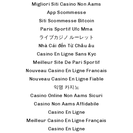
Migliori Siti Casino Non Aams
App Scommesse
Siti Scommesse Bitcoin
Paris Sportif Ufc Mma
ライブカジノ ルーレット
Nhà Cái đến Từ Châu âu
Casino En Ligne Sans Kyc
Meilleur Site De Pari Sportif
Nouveau Casino En Ligne Francais
Nouveau Casino En Ligne Fiable
익명 카지노
Casino Online Non Aams Sicuri
Casino Non Aams Affidabile
Casino En Ligne
Meilleur Casino En Ligne Français
Casino En Ligne